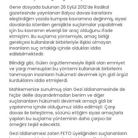
Gene dosyada bulunan 26 Eylül 2012’de Radikal
gazetesinde yayınlanan Balyoz davası kararlarını
eleştirdiğim yazıda kumpas kavramına değinmiş, siyasi
davalarda istenilen genişlikte suçlamalar yapabilmek
için bu kavramın elverişli bir araç olduğunu ifade
etmiştim. Bu suçlama yöntemiyle, amaç birliği
gerekçesi kullanılarak birbirleriyle ilişkisi olmayan
insanların suç ortaklığı içinde oldukları iddia
edilebilmektedir.
Bilindiği gibi, Gülen örgütlenmesiyle ilişkili olan emniyet
ve yargı mensupları bu yöntemi kullanarak birbirlerini
tanımayan insanların hükümeti devirmek için gizli örgüt
kurduklarını iddia etmişlerdi.
Mahkemenize sunulmuş olan Gezi iddianamesinde de
hiçbir delile dayandırılmadan benim ve diğer
suçlananların hükümeti devirmek amaçlı gizli bir
yapılanma içinde olduğumuz iddia edilmişti. Çarşı
davası ile birleştirme, sözünü ettiğim siyasi amaçlarla
yapılan bu suçlama yönteminin daha çarpıcı bir
örneğini teşkil edecektir.
Gezi iddianamesi zaten FETÖ üyeliğinden suçlananların