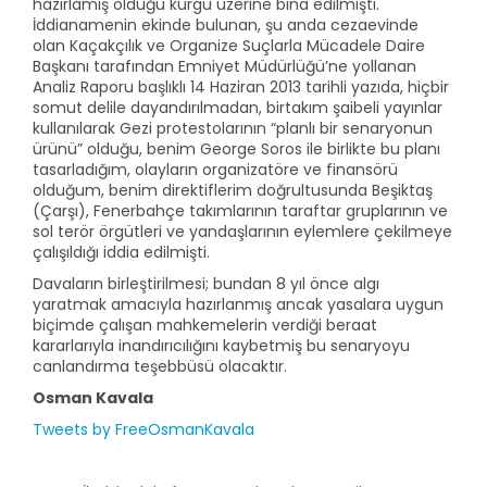
hazırlamış olduğu kurgu üzerine bina edilmişti.
İddianamenin ekinde bulunan, şu anda cezaevinde
olan Kaçakçılık ve Organize Suçlarla Mücadele Daire
Başkanı tarafından Emniyet Müdürlüğü’ne yollanan
Analiz Raporu başlıklı 14 Haziran 2013 tarihli yazıda, hiçbir
somut delile dayandırılmadan, birtakım şaibeli yayınlar
kullanılarak Gezi protestolarının “planlı bir senaryonun
ürünü” olduğu, benim George Soros ile birlikte bu planı
tasarladığım, olayların organizatöre ve finansörü
olduğum, benim direktiflerim doğrultusunda Beşiktaş
(Çarşı), Fenerbahçe takımlarının taraftar gruplarının ve
sol terör örgütleri ve yandaşlarının eylemlere çekilmeye
çalışıldığı iddia edilmişti.
Davaların birleştirilmesi; bundan 8 yıl önce algı
yaratmak amacıyla hazırlanmış ancak yasalara uygun
biçimde çalışan mahkemelerin verdiği beraat
kararlarıyla inandırıcılığını kaybetmiş bu senaryoyu
canlandırma teşebbüsü olacaktır.
Osman Kavala
Tweets by FreeOsmanKavala