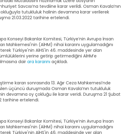
kındaki Mütalaasını hazırlamak üzere dosyanın
uriyet Savcısı’na tevdiine karar verildi. Osman Kavala’nın
okluğuyla tutukluluk halinin devamına karar verilerek
şma 21.03.2022 tarihine ertelendi.
upa Konseyi Bakanlar Komitesi, Türkiye’nin Avrupa İnsan
arı Mahkemesi'nin (AİHM) nihai kararını uygulamadığını
rterek Türkiye'nin AİHS'in 46. maddesinde yer alan
mlülüklerini yerine getirip getirmediğini AİHM’e
ulmasına dair
ara kararını
açıkladı.
eştirme kararı sonrasında 13. Ağır Ceza Mahkemesi’nde
ülen üçüncü duruşmada Osman Kavala’nın tutukluluk
nin devamına oy çokluğu ile karar veridi. Duruşma 21 Şubat
 tarihine ertelendi.
upa Konseyi Bakanlar Komitesi, Türkiye’nin Avrupa İnsan
arı Mahkemesi'nin (AİHM) nihai kararını uygulamadığını
rterek Türkiye'nin AİHS'in 46. maddesinde yer alan