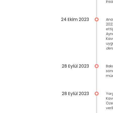
İns
24 Ekim 2023
Ana
2023
etti
Ayr
Kava
uyg
derd
28 Eylül 2023
Bak
son
müe
28 Eylül 2023
Yarg
Kava
Öze
veri