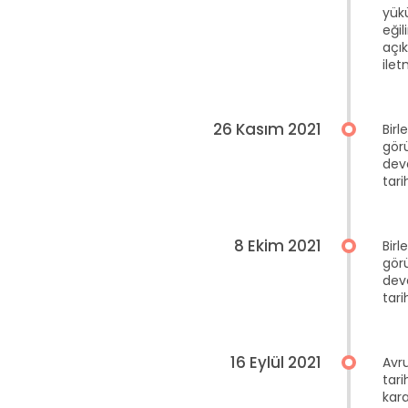
yükü
eğil
açı
ilet
26 Kasım 2021
Birl
gör
dev
tari
8 Ekim 2021
Birl
gör
dev
tari
16 Eylül 2021
Avru
tar
kar