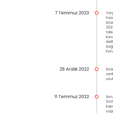
7 Temmuz 2023
Yar
hazı
İsta
2022
tal
Kav
deli
bağ
Kon
28 Aralık 2022
İst
veri
usu
11 Temmuz 2022
Avr
Söz
kaps
uyg