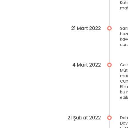
Kah
mah
21 Mart 2022
San
haz
Kava
duru
4 Mart 2022
Cel
Müt
mad
Cum
Etm
bu 
edild
21 Şubat 2022
Daha
Dava