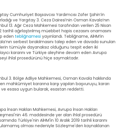
gıtay Cumhuriyet Başsavcısı Yardımcısı Zafer Şahin’in
rladığı ve Yargıtay 3. Ceza Dairesi’nin Osman Kavala’nın
nbul 13. Ağır Ceza Mahkemesi tarafından verilen 25 Nisan
 tarihli ağırlaştırılmış müebbet hapis cezasını onamasını
ep eden
tebliğnamesi
yayınlandı. Tebliğname, AİHM’in
ala’nın serbest bırakılmasını talep eden ve davada sunulan
llerin tümüyle dayanaksız olduğunu tespit eden iki
layıcı kararını ve Türkiye aleyhine devam eden Avrupa
seyi ihlal prosedürünü hiçe saymaktadır.
anbul 3. Bölge Adliye Mahkemesi, Osman Kavala hakkında
len mahkûmiyet kararına karşı yapılan başvuruyu, kararı
l ve esasa uygun bularak, esastan reddetti.
upa İnsan Hakları Mahkemesi, Avrupa İnsan Hakları
leşmesi'nin 46. maddesinde yer alan ihlal prosedürü
amında Türkiye'nin AİHM'in 10 Aralık 2019 tarihli kararını
ulamamış olması nedeniyle Sözleşme'den kaynaklanan