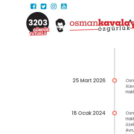
3203
25 Mart 2026
Osma
Kava
Hak
18 Ocak 2024
Osma
Hak
özel
Avru