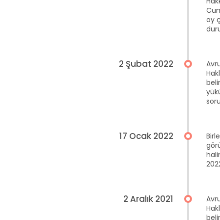
Hak
Cumh
oy ç
duru
2 Şubat 2022
Avr
Hakl
beli
yükü
sor
17 Ocak 2022
Birl
gör
hali
2022
2 Aralık 2021
Avr
Hakl
beli