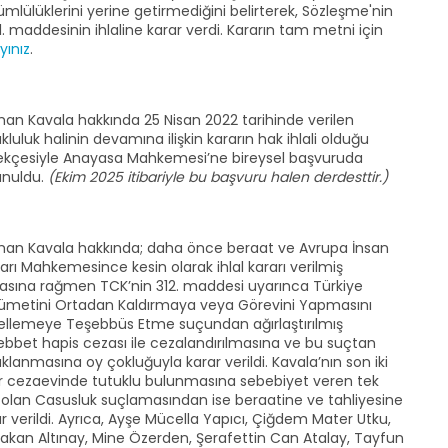
mlülüklerini yerine getirmediğini belirterek, Sözleşme'nin
. maddesinin ihlaline karar verdi. Kararın tam metni için
ayınız
.
an Kavala hakkında 25 Nisan 2022 tarihinde verilen
kluluk halinin devamına ilişkin kararın hak ihlali olduğu
ekçesiyle Anayasa Mahkemesi’ne bireysel başvuruda
unuldu.
(Ekim 2025 itibariyle bu başvuru halen derdesttir.)
an Kavala hakkında; daha önce beraat ve Avrupa İnsan
arı Mahkemesince kesin olarak ihlal kararı verilmiş
asına rağmen TCK’nin 312. maddesi uyarınca Türkiye
ümetini Ortadan Kaldırmaya veya Görevini Yapmasını
ellemeye Teşebbüs Etme suçundan ağırlaştırılmış
bbet hapis cezası ile cezalandırılmasına ve bu suçtan
klanmasına oy çokluğuyla karar verildi. Kavala’nın son iki
dır cezaevinde tutuklu bulunmasına sebebiyet veren tek
 olan Casusluk suçlamasından ise beraatine ve tahliyesine
r verildi. Ayrıca, Ayşe Mücella Yapıcı, Çiğdem Mater Utku,
Hakan Altınay, Mine Özerden, Şerafettin Can Atalay, Tayfun