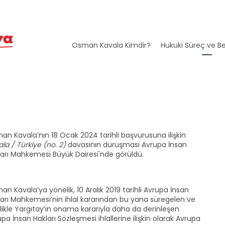
Osman Kavala Kimdir?
Hukuki Süreç ve Be
n Kavala’nın 18 Ocak 2024 tarihli başvurusuna ilişkin
la / Türkiye (no. 2)
davasının duruşması Avrupa İnsan
ları Mahkemesi Büyük Dairesi'nde görüldü.
n Kavala’ya yönelik, 10 Aralık 2019 tarihli Avrupa İnsan
ları Mahkemesi’nin ihlal kararından bu yana süregelen ve
likle Yargıtay’ın onama kararıyla daha da derinleşen
pa İnsan Hakları Sözleşmesi ihlallerine ilişkin olarak Avrupa