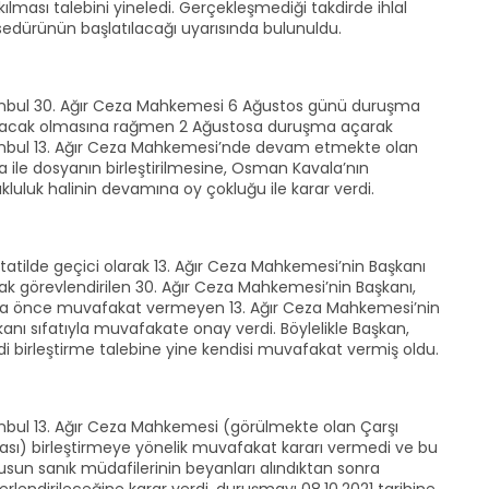
kılması talebini yineledi. Gerçekleşmediği takdirde ihlal
sedürünün başlatılacağı uyarısında bulunuldu.
anbul 30. Ağır Ceza Mahkemesi 6 Ağustos günü duruşma
acak olmasına rağmen 2 Ağustosa duruşma açarak
anbul 13. Ağır Ceza Mahkemesi’nde devam etmekte olan
 ile dosyanın birleştirilmesine, Osman Kavala’nın
kluluk halinin devamına oy çokluğu ile karar verdi.
 tatilde geçici olarak 13. Ağır Ceza Mahkemesi’nin Başkanı
ak görevlendirilen 30. Ağır Ceza Mahkemesi’nin Başkanı,
a önce muvafakat vermeyen 13. Ağır Ceza Mahkemesi’nin
anı sıfatıyla muvafakate onay verdi. Böylelikle Başkan,
i birleştirme talebine yine kendisi muvafakat vermiş oldu.
anbul 13. Ağır Ceza Mahkemesi (görülmekte olan Çarşı
ası) birleştirmeye yönelik muvafakat kararı vermedi ve bu
sun sanık müdafilerinin beyanları alındıktan sonra