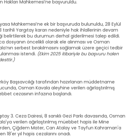
an Hakları Mahkemesi’ne başvuruldu.
yasa Mahkemesi’ne ek bir başvuruda bulunuldu, 28 Eylül
 tarihli Yargıtay kararı nedeniyle hak ihlallerinin devam
ği belirtilerek bu durumun derhal giderilmesi talep edildi.
ıca dosyanın öncelikli olarak ele alınması ve Osman
la’nın serbest bırakılmasını sağlamak üzere geçici tedbir
ulanması istendi.
(Ekim 2025 itibariyle bu başvuru halen
esttir.)
ırköy Başsavcılığı tarafından hazırlanan müddetname
ucunda, Osman Kavala aleyhine verilen ağırlaştırılmış
bbet cezasının infazına başlandı.
ıtay 3. Ceza Dairesi, 8 sanıklı Gezi Parkı davasında, Osman
la'ya verilen ağırlaştırılmış müebbet hapis ile Mine
rden, Çiğdem Mater, Can Atalay ve Tayfun Kahraman'a
len 18'er yıl hapis cezalarını onadı.