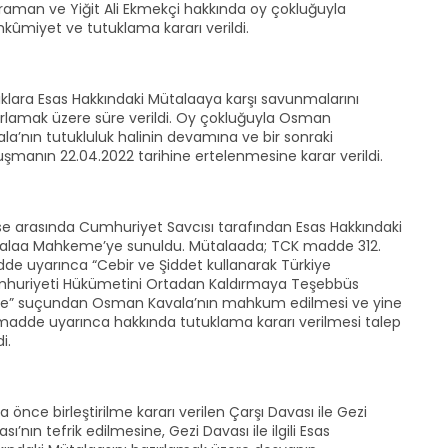
raman ve Yiğit Ali Ekmekçi hakkında oy çokluğuyla
kûmiyet ve tutuklama kararı verildi.
ıklara Esas Hakkındaki Mütalaaya karşı savunmalarını
ırlamak üzere süre verildi. Oy çokluğuyla Osman
la’nın tutukluluk halinin devamına ve bir sonraki
şmanın 22.04.2022 tarihine ertelenmesine karar verildi.
se arasında Cumhuriyet Savcısı tarafından Esas Hakkındaki
alaa Mahkeme’ye sunuldu. Mütalaada; TCK madde 312.
de uyarınca “Cebir ve Şiddet kullanarak Türkiye
huriyeti Hükümetini Ortadan Kaldırmaya Teşebbüs
e” suçundan Osman Kavala’nın mahkum edilmesi ve yine
madde uyarınca hakkında tutuklama kararı verilmesi talep
i.
 önce birleştirilme kararı verilen Çarşı Davası ile Gezi
sı’nın tefrik edilmesine, Gezi Davası ile ilgili Esas