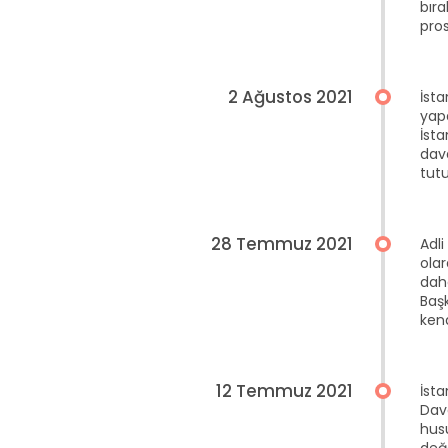
bıra
pro
2 Ağustos 2021
İst
yap
İst
dava
tutu
28 Temmuz 2021
Adli
olar
dah
Başk
kend
12 Temmuz 2021
İst
Dav
husu