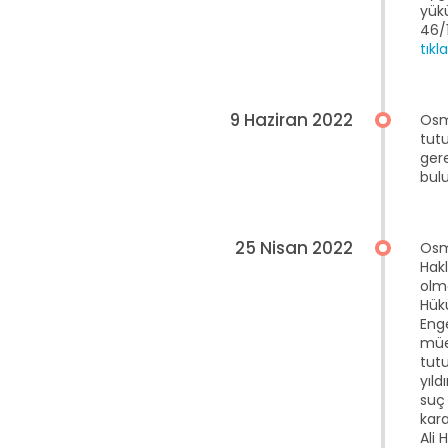
yükü
46/1
tıkl
9 Haziran 2022
Osm
tutu
ger
bul
25 Nisan 2022
Osm
Hakl
olm
Hük
Eng
müe
tutu
yıl
suç
kara
Ali 