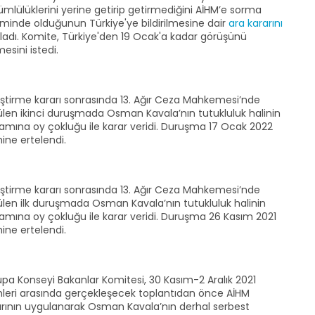
mlülüklerini yerine getirip getirmediğini AİHM’e sorma
iminde olduğunun Türkiye'ye bildirilmesine dair
ara kararını
kladı. Komite, Türkiye'den 19 Ocak'a kadar görüşünü
mesini istedi.
eştirme kararı sonrasında 13. Ağır Ceza Mahkemesi’nde
ülen ikinci duruşmada Osman Kavala’nın tutukluluk halinin
amına oy çokluğu ile karar veridi. Duruşma 17 Ocak 2022
hine ertelendi.
eştirme kararı sonrasında 13. Ağır Ceza Mahkemesi’nde
ülen ilk duruşmada Osman Kavala’nın tutukluluk halinin
amına oy çokluğu ile karar veridi. Duruşma 26 Kasım 2021
hine ertelendi.
pa Konseyi Bakanlar Komitesi, 30 Kasım-2 Aralık 2021
ihleri arasında gerçekleşecek toplantıdan önce AİHM
arının uygulanarak Osman Kavala’nın derhal serbest