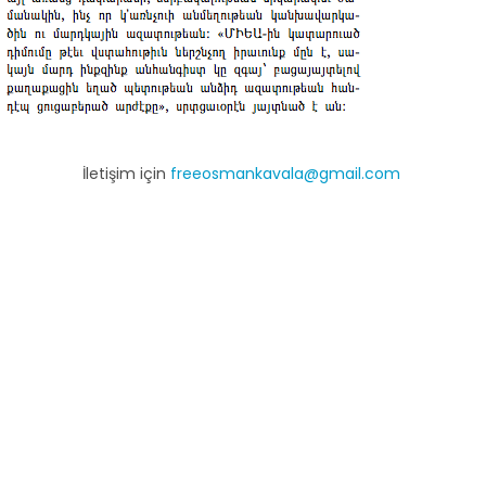
İletişim için
freeosmankavala@gmail.com