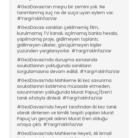
#GeziDavası’nın meşru bir zemini yok. Ne
tanımlanmış suç ne de suça uyan eylem var.
#YargıYokİnfazVar
#GeziDavası sanıkları çekilmemiş film,
kurulmamış TV kanalı, açılmamış banka hesabı,
yapılmamış proje, gidilmeyen toplantı,
gidilmeyen ülkeler, görüşülmeyen kişiler
yüzünden yargılanıyorlar. #YargıYokİnfazVar
#GeziDavası’nda duruşma esnasında
avukatlarının yokluğunda sanıkların
sorgulamasına devam edildi. #YargıYokİnfazVar
#GeziDavası’nda Mahkeme iki kez savunma
avukatlarının katılımına müsaade etmeden,
savunmanın yokluğunda Murat Papuç/Eren’i
tanık sıfatıyla dinledi. #YargıYokİnfazVar
#GeziDavası’nda heyet tarafından iki kez tanık
olarak dinlenen ve kimlik tespiti yapılan Murat
Papuç’un gerçek adının Murat Eren olduğu
ortaya çıktı. #YargıYokİnfazVar
#GeziDavası’nda Mahkeme Heyeti, Ali İsmail