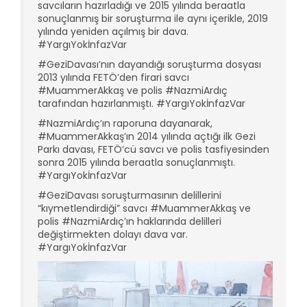
savcıların hazırladığı ve 2015 yılında beraatla
sonuçlanmış bir soruşturma ile aynı içerikle, 2019
yılında yeniden açılmış bir dava.
#YargıYokİnfazVar
#GeziDavası’nın dayandığı soruşturma dosyası
2013 yılında FETÖ’den firari savcı
#MuammerAkkaş ve polis #NazmiArdıç
tarafından hazırlanmıştı. #YargıYokİnfazVar
#NazmiArdıç’ın raporuna dayanarak,
#MuammerAkkaş’ın 2014 yılında açtığı ilk Gezi
Parkı davası, FETÖ’cü savcı ve polis tasfiyesinden
sonra 2015 yılında beraatla sonuçlanmıştı.
#YargıYokİnfazVar
#GeziDavası soruşturmasının delillerini
“kıymetlendirdiği” savcı #MuammerAkkaş ve
polis #NazmiArdıç’ın haklarında delilleri
değiştirmekten dolayı dava var.
#YargıYokİnfazVar