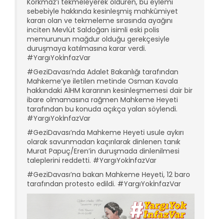
Korkmaz’ı tekmeleyerek öldüren, bu eylemi
sebebiyle hakkında kesinleşmiş mahkûmiyet
kararı olan ve tekmeleme sırasında ayağını
inciten Mevlüt Saldoğan isimli eski polis
memurunun mağdur olduğu gerekçesiyle
duruşmaya katılmasına karar verdi.
#YargıYokİnfazVar
#GeziDavası’nda Adalet Bakanlığı tarafından
Mahkeme’ye iletilen metinde Osman Kavala
hakkındaki AİHM kararının kesinleşmemesi dair bir
ibare olmamasına rağmen Mahkeme Heyeti
tarafından bu konuda açıkça yalan söylendi.
#YargıYokİnfazVar
#GeziDavası’nda Mahkeme Heyeti usule aykırı
olarak savunmadan kaçırılarak dinlenen tanık
Murat Papuç/Eren’in duruşmada dinlenilmesi
taleplerini reddetti. #YargıYokİnfazVar
#GeziDavası’na bakan Mahkeme Heyeti, 12 baro
tarafından protesto edildi. #YargıYokİnfazVar