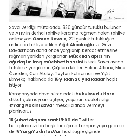
Savcı verdiği mütalaada, 836 gündür tutuklu bulunan
ve AİHM’in derhal tahliye kararına rağmen halen tahliye
edilmeyen
Osman Kavala
, 221 günlük tutukluğun
ardından tahliye edilen
Yiğit Aksakoğlu
ve Gezi
Davası’ndan daha önce yargılanıp beraat etmesine
rağmen yeniden yargılanan
Mücella Yapıcı
’nın
ağırlaştırılmış müebbet hapsini
istedi. Savcı ayrıca
tutuksuz yargılanan Çiğdem Mater, Hakan Altınay, Mine
Özerden, Can Atalay, Tayfun Kahraman ve Yiğit
Ekmekçi hakkında da
15 yıldan 20 yıla kadar
hapis
istiyor.
Kampanyada dava sürecindeki
hukuksuzluklara
dikkat çekmeyi amaçlıyor, yaşanan adaletsizliği
#YargıYokİnfazVar
mesajı altında vermeyi
planlıyoruz.
16 Şubat akşamı saat 19:00'da
Twitter
hesaplarımızdan başlatacağımız kampanyaya gelin siz
de
#YargıYokİnfazVar
hashtagi eşliğinde