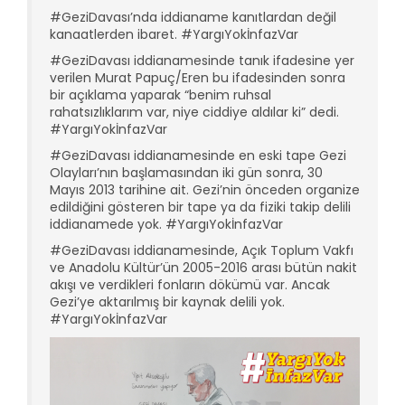
#GeziDavası’nda iddianame kanıtlardan değil
kanaatlerden ibaret. #YargıYokİnfazVar
#GeziDavası iddianamesinde tanık ifadesine yer
verilen Murat Papuç/Eren bu ifadesinden sonra
bir açıklama yaparak “benim ruhsal
rahatsızlıklarım var, niye ciddiye aldılar ki” dedi.
#YargıYokİnfazVar
#GeziDavası iddianamesinde en eski tape Gezi
Olayları’nın başlamasından iki gün sonra, 30
Mayıs 2013 tarihine ait. Gezi’nin önceden organize
edildiğini gösteren bir tape ya da fiziki takip delili
iddianamede yok. #YargıYokİnfazVar
#GeziDavası iddianamesinde, Açık Toplum Vakfı
ve Anadolu Kültür’ün 2005-2016 arası bütün nakit
akışı ve verdikleri fonların dökümü var. Ancak
Gezi’ye aktarılmış bir kaynak delili yok.
#YargıYokİnfazVar