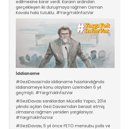
edilmesine karar verdi. Kararın ardından
gerçekleşen iki duruşmaya rağmen Osman
Kavala hala tutuklu. #YargıYokİnfazVar
İddianame
#GeziDavası’nda iddianame hazırlandığında
iddianameye konu olayların üzerinden 6 yıl
geçmişti. #YargıYokİnfazVar
#GeziDavası sanıklardan Mücella Yapıcı, 2014
yılında açılan Gezi Davası’ndan beraat etmiş
olmasına rağmen yeniden yargılanıyor.
#YargıYokİnfazVar
#GeziDavası, 5 yıl önce FETÖ mensubu polis ve