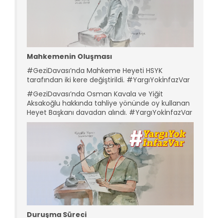
Mahkemenin Oluşması
#GeziDavası’nda Mahkeme Heyeti HSYK
tarafından iki kere değiştirildi. #YargıYokİnfazVar
#GeziDavası’nda Osman Kavala ve Yiğit
Aksakoğlu hakkında tahliye yönünde oy kullanan
Heyet Başkanı davadan alındı. #YargıYokİnfazVar
Duruşma Süreci