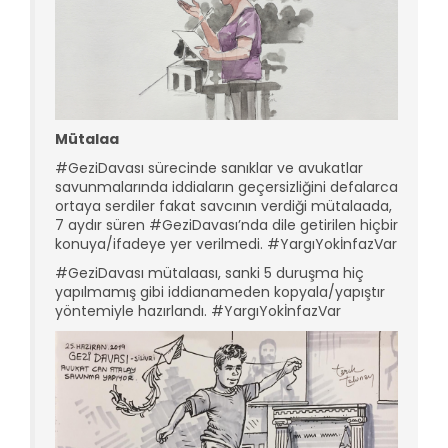
Mütalaa
#GeziDavası sürecinde sanıklar ve avukatlar
savunmalarında iddiaların geçersizliğini defalarca
ortaya serdiler fakat savcının verdiği mütalaada,
7 aydır süren #GeziDavası’nda dile getirilen hiçbir
konuya/ifadeye yer verilmedi. #YargıYokİnfazVar
#GeziDavası mütalaası, sanki 5 duruşma hiç
yapılmamış gibi iddianameden kopyala/yapıştır
yöntemiyle hazırlandı. #YargıYokİnfazVar