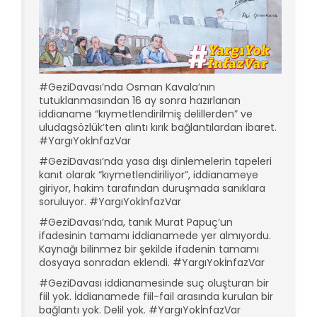
#GeziDavası’nda Osman Kavala’nın
tutuklanmasından 16 ay sonra hazırlanan
iddianame “kıymetlendirilmiş delillerden” ve
uludagsözlük’ten alıntı kırık bağlantılardan ibaret.
#YargıYokİnfazVar
#GeziDavası’nda yasa dışı dinlemelerin tapeleri
kanıt olarak “kıymetlendiriliyor”, iddianameye
giriyor, hakim tarafından duruşmada sanıklara
soruluyor. #YargıYokİnfazVar
#GeziDavası’nda, tanık Murat Papuç’un
ifadesinin tamamı iddianamede yer almıyordu.
Kaynağı bilinmez bir şekilde ifadenin tamamı
dosyaya sonradan eklendi. #YargıYokİnfazVar
#GeziDavası iddianamesinde suç oluşturan bir
fiil yok. İddianamede fiil-fail arasında kurulan bir
bağlantı yok. Delil yok. #YargıYokİnfazVar