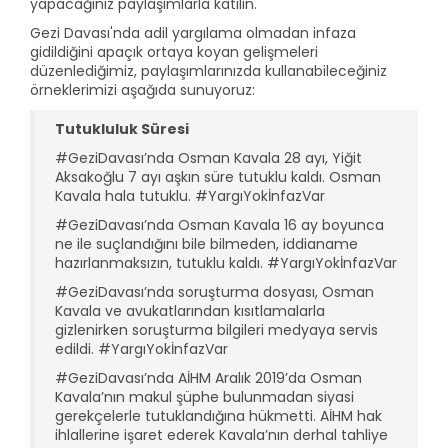
yapacağınız paylaşımlarla katılın.
Gezi Davası'nda adil yargılama olmadan infaza
gidildiğini apaçık ortaya koyan gelişmeleri
düzenlediğimiz, paylaşımlarınızda kullanabileceğiniz
örneklerimizi aşağıda sunuyoruz:
Tutukluluk Süresi
#GeziDavası’nda Osman Kavala 28 ayı, Yiğit
Aksakoğlu 7 ayı aşkın süre tutuklu kaldı. Osman
Kavala hala tutuklu. #YargıYokİnfazVar
#GeziDavası’nda Osman Kavala 16 ay boyunca
ne ile suçlandığını bile bilmeden, iddianame
hazırlanmaksızın, tutuklu kaldı. #YargıYokİnfazVar
#GeziDavası’nda soruşturma dosyası, Osman
Kavala ve avukatlarından kısıtlamalarla
gizlenirken soruşturma bilgileri medyaya servis
edildi. #YargıYokİnfazVar
#GeziDavası’nda AİHM Aralık 2019’da Osman
Kavala’nın makul şüphe bulunmadan siyasi
gerekçelerle tutuklandığına hükmetti. AİHM hak
ihlallerine işaret ederek Kavala’nın derhal tahliye