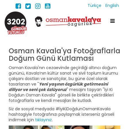
Türkçe
English
3202
Osman Kavala'ya Fotoğraflarla
Doğum Günü Kutlaması
Osman Kavala'nın cezaevinde geçirdiği altıncı doğum
gününü, Kavala’nın kültür sanat ve sivil toplum kurumu
çalışanı dostları ve sanatçılar, bu güne özel olarak
tasarlanan ve "
Yeni yaşının özgürlük getirmesini
diliyor ve seni çok özlüyoruz
" mesajını taşıyan "İyi Ki
Doğdun Osman Kavala" görseli ile birlikte çektirdikleri
fotoğraflarla ve kendi mesajları ile kutladı.
Siz de sosyal medyada #İyiKiDoğdunOsmanKavala
hashtagiyle fotoğrafınızı paylaşmak isterseniz görseli
indirmek için
tıklayınız
.