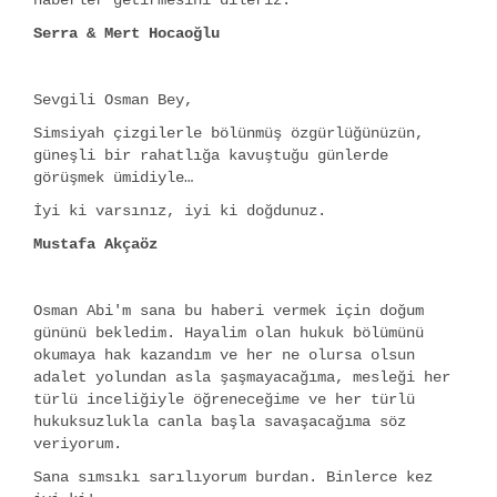
haberler getirmesini dileriz.
Serra & Mert Hocaoğlu
Sevgili Osman Bey,
Simsiyah çizgilerle bölünmüş özgürlüğünüzün,
güneşli bir rahatlığa kavuştuğu günlerde
görüşmek ümidiyle…
İyi ki varsınız, iyi ki doğdunuz.
Mustafa Akçaöz
Osman Abi'm sana bu haberi vermek için doğum
gününü bekledim. Hayalim olan hukuk bölümünü
okumaya hak kazandım ve her ne olursa olsun
adalet yolundan asla şaşmayacağıma, mesleği her
türlü inceliğiyle öğreneceğime ve her türlü
hukuksuzlukla canla başla savaşacağıma söz
veriyorum.
Sana sımsıkı sarılıyorum burdan. Binlerce kez