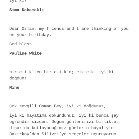
iyi ki!
Sima Kabamaklı
Dear Osman, my friends and I are thinking of you
on your birthday.
God bless.
Pauline White
bir c.i.k’ten bir c.i.k‘e; cik cik. iyi ki
doğdun!
Mine
Çok sevgili Osman Bey, iyi ki doğdunuz,
iyi ki hayatıma dokundunuz, iyi ki bunca şey
öğrendim sizden. Doğum günlerimizi birlikte,
dışarıda kutlayacağımız günlerin hayaliyle
Bakırköy’den Silivri’ye serçeler uçuruyorum