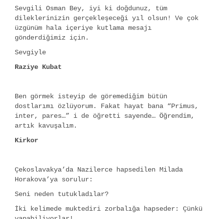
Sevgili Osman Bey, iyi ki doğdunuz, tüm
dileklerinizin gerçekleşeceği yıl olsun! Ve çok
üzgünüm hala içeriye kutlama mesajı
gönderdiğimiz için.
Sevgiyle
Raziye Kubat
Ben görmek isteyip de göremediğim bütün
dostlarımı özlüyorum. Fakat hayat bana “Primus,
inter, pares…” i de öğretti sayende… Öğrendim,
artık kavuşalım.
Kirkor
Çekoslavakya’da Nazilerce hapsedilen Milada
Horakova’ya sorulur:
Seni neden tutukladılar?
İki kelimede muktediri zorbalığa hapseder: Çünkü
yapabiliyorlar!