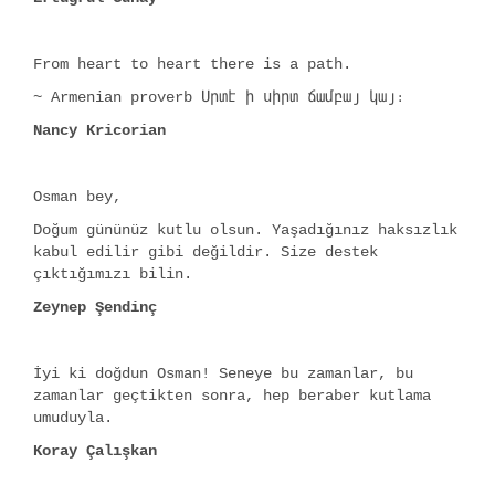
From heart to heart there is a path.
~ Armenian proverb Սրտէ ի սիրտ ճամբայ կայ։
Nancy Kricorian
Osman bey,
Doğum gününüz kutlu olsun. Yaşadığınız haksızlık
kabul edilir gibi değildir. Size destek
çıktığımızı bilin.
Zeynep Şendinç
İyi ki doğdun Osman! Seneye bu zamanlar, bu
zamanlar geçtikten sonra, hep beraber kutlama
umuduyla.
Koray Çalışkan