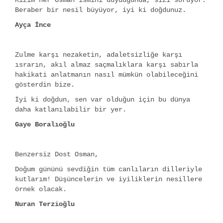
Kızım her Osman ismini duyduğunda, sizi soruyor.
Beraber bir nesil büyüyor, iyi ki doğdunuz.
Ayça İnce
Zulme karşı nezaketin, adaletsizliğe karşı
ısrarın, akıl almaz saçmalıklara karşı sabırla
hakikati anlatmanın nasıl mümkün olabileceğini
gösterdin bize.
İyi ki doğdun, sen var olduğun için bu dünya
daha katlanılabilir bir yer.
Gaye Boralıoğlu
Benzersiz Dost Osman,
Doğum gününü sevdiğin tüm canlıların dilleriyle
kutlarım! Düşüncelerin ve iyiliklerin nesillere
örnek olacak.
Nuran Terzioğlu