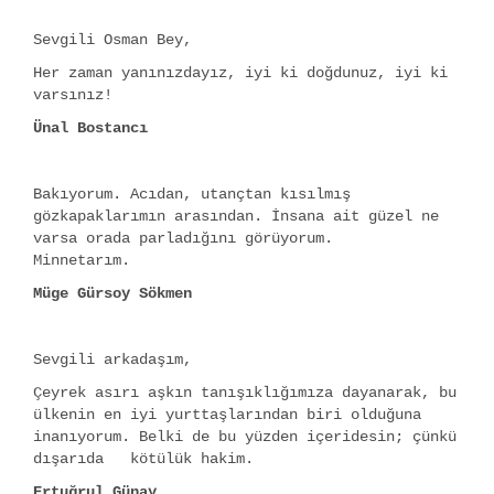
Sevgili Osman Bey,
Her zaman yanınızdayız, iyi ki doğdunuz, iyi ki
varsınız!
Ünal Bostancı
Bakıyorum. Acıdan, utançtan kısılmış
gözkapaklarımın arasından. İnsana ait güzel ne
varsa orada parladığını görüyorum.
Minnetarım.
Müge Gürsoy Sökmen
Sevgili arkadaşım,
Çeyrek asırı aşkın tanışıklığımıza dayanarak, bu
ülkenin en iyi yurttaşlarından biri olduğuna
inanıyorum. Belki de bu yüzden içeridesin; çünkü
dışarıda kötülük hakim.
Ertuğrul Günay