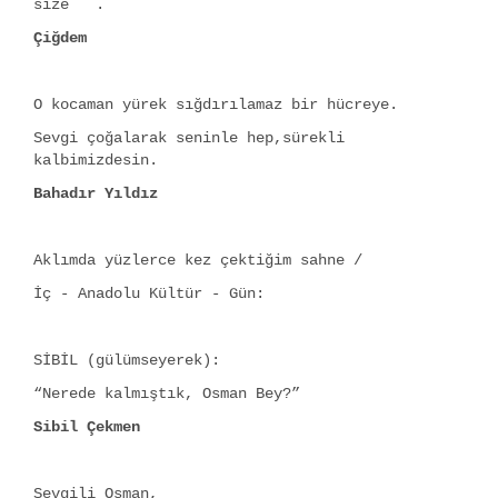
size .
Çiğdem
O kocaman yürek sığdırılamaz bir hücreye.
Sevgi çoğalarak seninle hep,sürekli
kalbimizdesin.
Bahadır Yıldız
Aklımda yüzlerce kez çektiğim sahne /
İç - Anadolu Kültür - Gün:
SİBİL (gülümseyerek):
“Nerede kalmıştık, Osman Bey?”
Sibil Çekmen
Sevgili Osman,