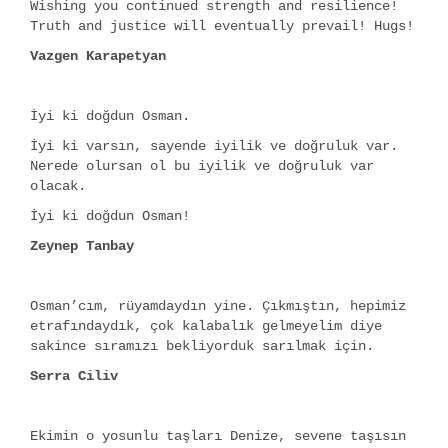
Wishing you continued strength and resilience!
Truth and justice will eventually prevail! Hugs!
Vazgen Karapetyan
İyi ki doğdun Osman.
İyi ki varsın, sayende iyilik ve doğruluk var.
Nerede olursan ol bu iyilik ve doğruluk var
olacak.
İyi ki doğdun Osman!
Zeynep Tanbay
Osman’cım, rüyamdaydın yine. Çıkmıştın, hepimiz
etrafındaydık, çok kalabalık gelmeyelim diye
sakince sıramızı bekliyorduk sarılmak için.
Serra Ciliv
Ekimin o yosunlu taşları Denize, sevene taşısın