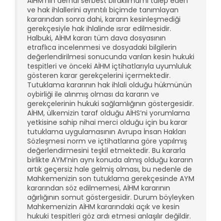
AİHM’nin derhal serbest bırakılmamı talep eden
ve hak ihlallerini ayrıntılı biçimde tanımlayan
kararından sonra dahi, kararın kesinleşmediği
gerekçesiyle hak ihlalinde ısrar edilmesidir.
Halbuki, AİHM kararı tüm dava dosyasının
etraflıca incelenmesi ve dosyadaki bilgilerin
değerlendirilmesi sonucunda varılan kesin hukuki
tespitleri ve önceki AİHM içtihatlarıyla uyumluluk
gösteren karar gerekçelerini içermektedir.
Tutuklama kararının hak ihlali olduğu hükmünün
oybirliği ile alınmış olması da kararın ve
gerekçelerinin hukuki sağlamlığının göstergesidir.
AİHM, ülkemizin taraf olduğu AİHS’ni yorumlama
yetkisine sahip nihai merci olduğu için bu karar
tutuklama uygulamasının Avrupa İnsan Hakları
Sözleşmesi norm ve içtihatlarına göre yapılmış
değerlendirmesini teşkil etmektedir. Bu kararla
birlikte AYM’nin aynı konuda almış olduğu kararın
artık geçersiz hale gelmiş olması, bu nedenle de
Mahkemenizin son tutuklama gerekçesinde AYM
kararından söz edilmemesi, AİHM kararının
ağırlığının somut göstergesidir. Durum böyleyken
Mahkemenizin AİHM kararındaki açık ve kesin
hukuki tespitleri göz ardı etmesi anlaşılır değildir.