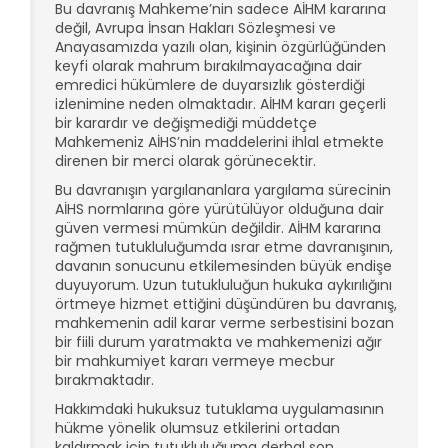
Bu davranış Mahkeme’nin sadece AİHM kararına
değil, Avrupa İnsan Hakları Sözleşmesi ve
Anayasamızda yazılı olan, kişinin özgürlüğünden
keyfi olarak mahrum bırakılmayacağına dair
emredici hükümlere de duyarsızlık gösterdiği
izlenimine neden olmaktadır. AİHM kararı geçerli
bir karardır ve değişmediği müddetçe
Mahkemeniz AİHS’nin maddelerini ihlal etmekte
direnen bir merci olarak görünecektir.
Bu davranışın yargılananlara yargılama sürecinin
AİHS normlarına göre yürütülüyor olduğuna dair
güven vermesi mümkün değildir. AİHM kararına
rağmen tutukluluğumda ısrar etme davranışının,
davanın sonucunu etkilemesinden büyük endişe
duyuyorum. Uzun tutukluluğun hukuka aykırılığını
örtmeye hizmet ettiğini düşündüren bu davranış,
mahkemenin adil karar verme serbestisini bozan
bir fiili durum yaratmakta ve mahkemenizi ağır
bir mahkumiyet kararı vermeye mecbur
bırakmaktadır.
Hakkımdaki hukuksuz tutuklama uygulamasının
hükme yönelik olumsuz etkilerini ortadan
kaldırmak için tutukluluğuma derhal son