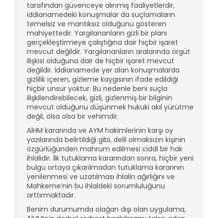
tarafından güvenceye alınmış faaliyetlerdir,
iddianamedeki konuşmalar da suçlamaların
temelsiz ve mantıksız olduğunu gösteren
mahiyettedir. Yargılananların gizli bir planı
gerçekleştirmeye çalıştığına dair hiçbir işaret
mevcut değildir. Yargılananların aralarında örgüt
ilişkisi olduğuna dair de hiçbir işaret mevcut
değildir. İddianamede yer alan konuşmalarda
gizlilik içeren, gizleme kaygısının ifade edildiği
hiçbir unsur yoktur. Bu nedenle beni suçla
ilişkilendirebilecek, gizli, gizlenmiş bir bilginin
mevcut olduğunu düşünmek hukuki akıl yürütme
değil, olsa olsa bir vehimdir.
AİHM kararında ve AYM hakimlerinin karşı oy
yazılarında belirtildiği gibi, delil olmaksızın kişinin
özgürlüğünden mahrum edilmesi ciddi bir hak
ihlalidir. İlk tutuklama kararından sonra, hiçbir yeni
bulgu ortaya çıkarılmadan tutuklama kararının
yenilenmesi ve uzatılması ihlalin ağırlığını ve
Mahkeme’nin bu ihlaldeki sorumluluğunu
arttırmaktadır.
Benim durumumda olağan dışı olan uygulama,