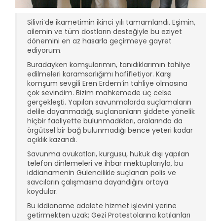
Silivri’de ikametimin ikinci yılı tamamlandı. Eşimin,
ailemin ve tüm dostların desteğiyle bu eziyet
dönemini en az hasarla geçirmeye gayret
ediyorum.
Buradayken komşularımın, tanıdıklarımın tahliye
edilmeleri karamsarlığımı hafifletiyor. Karşı
komşum sevgili Eren Erdem’in tahliye olmasına
çok sevindim. Bizim mahkemede üç celse
gerçekleşti. Yapılan savunmalarda suçlamaların
delile dayanmadığı, suçlananların şiddete yönelik
hiçbir faaliyette bulunmadıkları, aralarında da
örgütsel bir bağ bulunmadığı bence yeteri kadar
açıklık kazandı.
Savunma avukatları, kurgusu, hukuk dışı yapılan
telefon dinlemeleri ve ihbar mektuplarıyla, bu
iddianamenin Gülencilikle suçlanan polis ve
savcıların çalışmasına dayandığını ortaya
koydular.
Bu iddianame adalete hizmet işlevini yerine
getirmekten uzak; Gezi Protestolarına katılanları