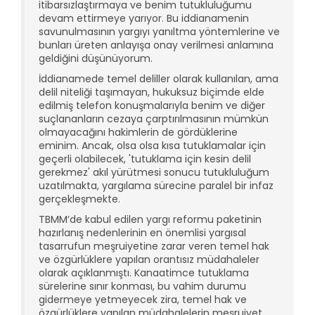
itibarsızlaştırmaya ve benim tutukluluğumu
devam ettirmeye yarıyor. Bu iddianamenin
savunulmasının yargıyı yanıltma yöntemlerine ve
bunları üreten anlayışa onay verilmesi anlamına
geldiğini düşünüyorum.
İddianamede temel deliller olarak kullanılan, ama
delil niteliği taşımayan, hukuksuz biçimde elde
edilmiş telefon konuşmalarıyla benim ve diğer
suçlananların cezaya çarptırılmasının mümkün
olmayacağını hakimlerin de gördüklerine
eminim. Ancak, olsa olsa kısa tutuklamalar için
geçerli olabilecek, 'tutuklama için kesin delil
gerekmez' akıl yürütmesi sonucu tutukluluğum
uzatılmakta, yargılama sürecine paralel bir infaz
gerçekleşmekte.
TBMM’de kabul edilen yargı reformu paketinin
hazırlanış nedenlerinin en önemlisi yargısal
tasarrufun meşruiyetine zarar veren temel hak
ve özgürlüklere yapılan orantısız müdahaleler
olarak açıklanmıştı. Kanaatimce tutuklama
sürelerine sınır konması, bu vahim durumu
gidermeye yetmeyecek zira, temel hak ve
özgürlüklere yapılan müdahalelerin meşruiyet