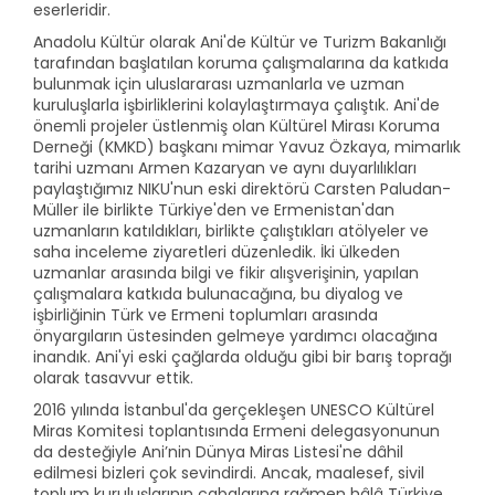
eserleridir.
Anadolu Kültür olarak Ani'de Kültür ve Turizm Bakanlığı
tarafından başlatılan koruma çalışmalarına da katkıda
bulunmak için uluslararası uzmanlarla ve uzman
kuruluşlarla işbirliklerini kolaylaştırmaya çalıştık. Ani'de
önemli projeler üstlenmiş olan Kültürel Mirası Koruma
Derneği (KMKD) başkanı mimar Yavuz Özkaya, mimarlık
tarihi uzmanı Armen Kazaryan ve aynı duyarlılıkları
paylaştığımız NIKU'nun eski direktörü Carsten Paludan-
Müller ile birlikte Türkiye'den ve Ermenistan'dan
uzmanların katıldıkları, birlikte çalıştıkları atölyeler ve
saha inceleme ziyaretleri düzenledik. İki ülkeden
uzmanlar arasında bilgi ve fikir alışverişinin, yapılan
çalışmalara katkıda bulunacağına, bu diyalog ve
işbirliğinin Türk ve Ermeni toplumları arasında
önyargıların üstesinden gelmeye yardımcı olacağına
inandık. Ani'yi eski çağlarda olduğu gibi bir barış toprağı
olarak tasavvur ettik.
2016 yılında İstanbul'da gerçekleşen UNESCO Kültürel
Miras Komitesi toplantısında Ermeni delegasyonunun
da desteğiyle Ani’nin Dünya Miras Listesi'ne dâhil
edilmesi bizleri çok sevindirdi. Ancak, maalesef, sivil
toplum kuruluşlarının çabalarına rağmen hâlâ Türkiye