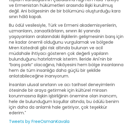
ve Ermenistan hükümetleri arasında ilişki kurulmuş
değil. Ani bölgesinin de bir bölümünü oluşturduğu kara
sınırı hâlâ kapalı.
Bu ödül vesilesiyle, Türk ve Ermeni akademisyenlerin,
uzmanların, zanaatkârların, sınırın iki yanında
yaşayanların aralarındaki ilişkilerin gelişmesinin barış için
ne kadar önemli olduğunu vurgulamak ve bölgede
Mren Katedrali gibi risk altında bulunan ve acil
müdahale ihtiyacı gösteren çok değerli yapıların
bulunduğunu hatırlatmak isterim. İleride Ani'nin bir
“barış parkı” olacağına, hikâyesini hem bölge insanlarına
hem de tüm insanlığa daha güçlü bir şekilde
anlatabileceğine inanıyorum.
İnsanları ulusal sınırların ve acı tarihsel deneyimlerin
ötesinde bir araya getirmek için kültürel mirasın
korunmasına ilişkin işbirliğinin önemine olan inancım,
hele de bulunduğum koşullar altında, bu ödülü benim
için daha da anlamlı hale getiriyor, çok teşekkür
ederim.
"
Tweets by FreeOsmanKavala