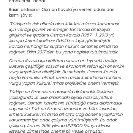
örneklerdir" dendi.
Basın bildirisinin Osman Kavala'ya verilen ödüle dair
kısmı şöyle:
"Türkiye’de risk altında olan kültürel mirasın korunması
için verdiği gayret ve emeğin tanınması amacıyla
girişimci ve işadamı Osman Kavala (1957- ), 2019 yılı
Avrupa Arkeoloji Mirası Ödülü’ne layık görülmüştür.
Kavala herhangi bir suçtan hüküm almamış olmasına
rağmen Ekim 2017’den bu yana hapiste tutulmaktadır.
Osman Kavala için kültürel mirasın en kıymetli özelliği
kültürel çeşitliliğin sosyal ve ekonomik refah için önemini
vurgulayabilme niteliğidir. Bu sebeple, Osman Kavala
başta Ermeniler olmak üzere azınlık kültürlerinin tarihine
vurgu yapan kültürel miras projelerine önem vermiştir.
Türkiye ve Ermenistan arasında diplomatik ilişkilerin
yokluğunda iki ülke arasındaki siyasi hassasiyetlere
rağmen, Osman Kavala’nın yürüttüğü miras diplomasisi
sayesinde Türk ve Ermeni uzmanlar ve bilim insanları,
Ermeni kültürel mirasına ait Orta Çağ dönemi yapılarının
korunması için ortak çalışma yürütmüşlerdir. Bu ortak
çalışma, Ani’nin 2016 yılında UNESCO Dünya Mirası
listesine girmesinde önemli bir vesile olmuştur.