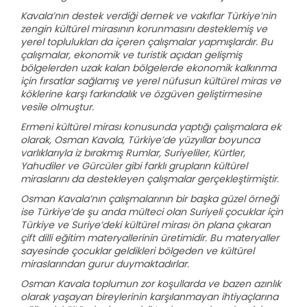
Kavala’nın destek verdiği dernek ve vakıflar Türkiye’nin
zengin kültürel mirasının korunmasını desteklemiş ve
yerel toplulukları da içeren çalışmalar yapmışlardır. Bu
çalışmalar, ekonomik ve turistik açıdan gelişmiş
bölgelerden uzak kalan bölgelerde ekonomik kalkınma
için fırsatlar sağlamış ve yerel nüfusun kültürel miras ve
köklerine karşı farkındalık ve özgüven geliştirmesine
vesile olmuştur.
Ermeni kültürel mirası konusunda yaptığı çalışmalara ek
olarak, Osman Kavala, Türkiye’de yüzyıllar boyunca
varlıklarıyla iz bırakmış Rumlar, Suriyeliler, Kürtler,
Yahudiler ve Gürcüler gibi farklı grupların kültürel
miraslarını da destekleyen çalışmalar gerçekleştirmiştir.
Osman Kavala’nın çalışmalarının bir başka güzel örneği
ise Türkiye’de şu anda mülteci olan Suriyeli çocuklar için
Türkiye ve Suriye’deki kültürel mirası ön plana çıkaran
çift dilli eğitim materyallerinin üretimidir. Bu materyaller
sayesinde çocuklar geldikleri bölgeden ve kültürel
miraslarından gurur duymaktadırlar.
Osman Kavala toplumun zor koşullarda ve bazen azınlık
olarak yaşayan bireylerinin karşılanmayan ihtiyaçlarına