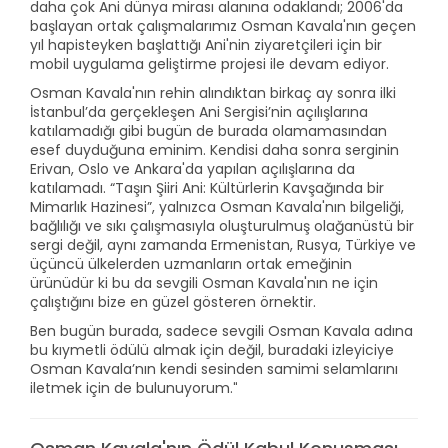
daha çok Ani dünya mirası alanına odaklandı; 2006'da
başlayan ortak çalışmalarımız Osman Kavala'nın geçen
yıl hapisteyken başlattığı Ani'nin ziyaretçileri için bir
mobil uygulama geliştirme projesi ile devam ediyor.
Osman Kavala'nın rehin alındıktan birkaç ay sonra ilki
İstanbul’da gerçekleşen Ani Sergisi’nin açılışlarına
katılamadığı gibi bugün de burada olamamasından
esef duyduğuna eminim. Kendisi daha sonra serginin
Erivan, Oslo ve Ankara'da yapılan açılışlarına da
katılamadı. “Taşın Şiiri Ani: Kültürlerin Kavşağında bir
Mimarlık Hazinesi”, yalnızca Osman Kavala'nın bilgeliği,
bağlılığı ve sıkı çalışmasıyla oluşturulmuş olağanüstü bir
sergi değil, aynı zamanda Ermenistan, Rusya, Türkiye ve
üçüncü ülkelerden uzmanların ortak emeğinin
ürünüdür ki bu da sevgili Osman Kavala'nın ne için
çalıştığını bize en güzel gösteren örnektir.
Ben bugün burada, sadece sevgili Osman Kavala adına
bu kıymetli ödülü almak için değil, buradaki izleyiciye
Osman Kavala’nın kendi sesinden samimi selamlarını
iletmek için de bulunuyorum.
"