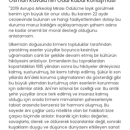
Osman Kavala'nın Ödül Kabul Konuşması
"2019 Avrupa Arkeoloji Mirası Ödülü’ne layık görülmek
benim için büyük bir onur oldu. Bu kararın 22 aydır
cezaevinde bulunan ve hangi faaliyetlerinden dolayı bu
duruma maruz kaldığını açıklayamayan şahsım adına
ne kadar önemli bir moral desteği olduğunu
anlatamam.
Ülkemizin doğusunda Ermeni topluluklar tarafından
yaratılmış eserler yüzyıllar boyunca kesintiye
uğramadan canlı bir şekilde devam etmiş bir kültürün
hikâyesini anlatıyor. Ermenilerin bu topraklardan
kopartıldıkları 1915 yılından sonra bu hikâyeler dinleyicisiz
kalmış, susturulmuş, bir kısmı tahrip edilmiş. Şükür ki son
yıllarda Ani'deki koruma çalışmalarının da gösterdiği gibi
bu büyük yıkımdan kurtulmuş olan eserlerin korunması
için adımlar atıldı. Ani'nin istisnai bir özelliği var. Bu antik
şehir yüzyıllar önce terk edilmiş ve insansız kalmış
olduğu için orada Ermeni mimarisinin şaheserleriyle
tabiat arasında benzersiz bir harmoni oluşmuş. Bu
sayede Ani çağlar üstü nitelikte olan bir hakikati bize
çarpıcı biçimde anlatır: İnsanlık için kalıcı değerler,
savaşlarla, ölerek ve öldürerek kazanılanlar değil, sonraki
kuşakların duygu ve düşünce dünyasını etkileyen sanat