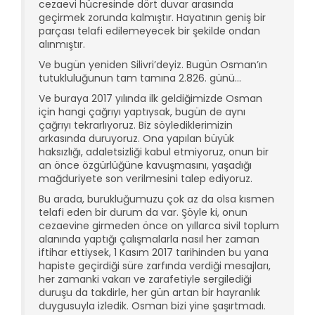
cezaevi hücresinde dört duvar arasında
geçirmek zorunda kalmıştır. Hayatının geniş bir
parçası telafi edilemeyecek bir şekilde ondan
alınmıştır.
Ve bugün yeniden Silivri’deyiz. Bugün Osman’ın
tutukluluğunun tam tamına 2.826. günü…
Ve buraya 2017 yılında ilk geldiğimizde Osman
için hangi çağrıyı yaptıysak, bugün de aynı
çağrıyı tekrarlıyoruz. Biz söylediklerimizin
arkasında duruyoruz. Ona yapılan büyük
haksızlığı, adaletsizliği kabul etmiyoruz, onun bir
an önce özgürlüğüne kavuşmasını, yaşadığı
mağduriyete son verilmesini talep ediyoruz.
Bu arada, burukluğumuzu çok az da olsa kısmen
telafi eden bir durum da var. Şöyle ki, onun
cezaevine girmeden önce on yıllarca sivil toplum
alanında yaptığı çalışmalarla nasıl her zaman
iftihar ettiysek, 1 Kasım 2017 tarihinden bu yana
hapiste geçirdiği süre zarfında verdiği mesajları,
her zamanki vakarı ve zarafetiyle sergilediği
duruşu da takdirle, her gün artan bir hayranlık
duygusuyla izledik. Osman bizi yine şaşırtmadı.