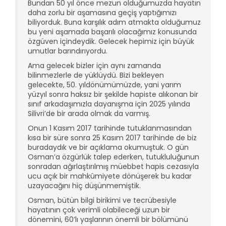
Bundan 50 yıl önce mezun olduğumuzda hayatın
daha zorlu bir aşamasına geçiş yaptığımızı
biliyorduk. Buna karşılık adım atmakta olduğumuz
bu yeni aşamada başarılı olacağımız konusunda
özgüven içindeydik. Gelecek hepimiz için büyük
umutlar barındırıyordu.
Ama gelecek bizler için aynı zamanda
bilinmezlerle de yüklüydü. Bizi bekleyen
gelecekte, 50. yıldönümümüzde, yani yarım
yüzyıl sonra haksız bir şekilde hapiste alıkonan bir
sınıf arkadaşımızla dayanışma için 2025 yılında
Silivri’de bir arada olmak da varmış.
Onun 1 Kasım 2017 tarihinde tutuklanmasından
kısa bir süre sonra 25 Kasım 2017 tarihinde de biz
buradaydık ve bir açıklama okumuştuk. O gün
Osman’a özgürlük talep ederken, tutukluluğunun
sonradan ağırlaştırılmış müebbet hapis cezasıyla
ucu açık bir mahkûmiyete dönüşerek bu kadar
uzayacağını hiç düşünmemiştik.
Osman, bütün bilgi birikimi ve tecrübesiyle
hayatının çok verimli olabileceği uzun bir
dönemini, 60’lı yaşlarının önemli bir bölümünü