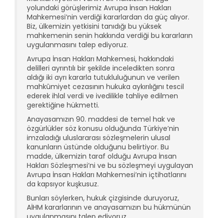
yolundaki görüşlerimiz Avrupa İnsan Hakları
Mahkemesi’nin verdiği kararlardan da güç alıyor.
Biz, ülkemizin yetkisini tanıdığı bu yüksek
mahkemenin senin hakkında verdiği bu kararların
uygulanmasını talep ediyoruz.
Avrupa İnsan Hakları Mahkemesi, hakkındaki
delilleri ayrıntılı bir şekilde inceledikten sonra
aldığı iki ayrı kararla tutukluluğunun ve verilen
mahkûmiyet cezasının hukuka aykırılığını tescil
ederek ihlal verdi ve ivedilikle tahliye edilmen
gerektiğine hükmetti.
Anayasamızın 90. maddesi de temel hak ve
özgürlükler söz konusu olduğunda Türkiye’nin
imzaladığı uluslararası sözleşmelerin ulusal
kanunların üstünde olduğunu belirtiyor. Bu
madde, ülkemizin taraf olduğu Avrupa İnsan
Hakları Sözleşmesi’ni ve bu sözleşmeyi uygulayan
Avrupa İnsan Hakları Mahkemesi’nin içtihatlarını
da kapsıyor kuşkusuz.
Bunları söylerken, hukuk çizgisinde duruyoruz,
AİHM kararlarının ve anayasamızın bu hükmünün
uygulanmasını talep ediyoruz.