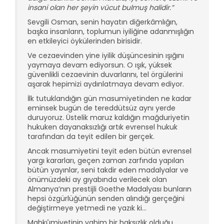
insani olan her şeyin vücut bulmuş halidir.”
Sevgili Osman, senin hayatın diğerkâmlığın,
başka insanların, toplumun iyiliğine adanmışlığın
en etkileyici öykülerinden birisidir.
Ve cezaevinden yine iyilik düşüncesinin ışığını
yaymaya devam ediyorsun. O ışık, yüksek
güvenlikli cezaevinin duvarlarını, tel örgülerini
aşarak hepimizi aydınlatmaya devam ediyor.
İlk tutuklandığın gün masumiyetinden ne kadar
eminsek bugün de tereddütsüz aynı yerde
duruyoruz. Üstelik maruz kaldığın mağduriyetin
hukuken dayanaksızlığı artık evrensel hukuk
tarafından da teyit edilen bir gerçek.
Ancak masumiyetini teyit eden bütün evrensel
yargı kararları, geçen zaman zarfında yapılan
bütün yayınlar, seni takdir eden madalyalar ve
önümüzdeki ay gıyabında verilecek olan
Almanya’nın prestijli Goethe Madalyası bunların
hepsi özgürlüğünün senden alındığı gerçeğini
değiştirmeye yetmedi ne yazık ki…
Mahkûmiyetinin vahim bir haksızlık olduğu