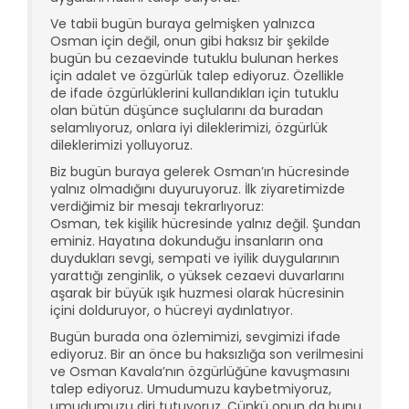
Ve tabii bugün buraya gelmişken yalnızca
Osman için değil, onun gibi haksız bir şekilde
bugün bu cezaevinde tutuklu bulunan herkes
için adalet ve özgürlük talep ediyoruz. Özellikle
de ifade özgürlüklerini kullandıkları için tutuklu
olan bütün düşünce suçlularını da buradan
selamlıyoruz, onlara iyi dileklerimizi, özgürlük
dileklerimizi yolluyoruz.
Biz bugün buraya gelerek Osman’ın hücresinde
yalnız olmadığını duyuruyoruz. İlk ziyaretimizde
verdiğimiz bir mesajı tekrarlıyoruz:
Osman, tek kişilik hücresinde yalnız değil. Şundan
eminiz. Hayatına dokunduğu insanların ona
duydukları sevgi, sempati ve iyilik duygularının
yarattığı zenginlik, o yüksek cezaevi duvarlarını
aşarak bir büyük ışık huzmesi olarak hücresinin
içini dolduruyor, o hücreyi aydınlatıyor.
Bugün burada ona özlemimizi, sevgimizi ifade
ediyoruz. Bir an önce bu haksızlığa son verilmesini
ve Osman Kavala’nın özgürlüğüne kavuşmasını
talep ediyoruz. Umudumuzu kaybetmiyoruz,
umudumuzu diri tutuyoruz. Çünkü onun da bunu