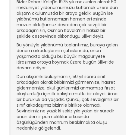
Bizler Robert Kolej’in 1975 yılı mezunları olarak 50.
mezuniyet yıldönümümüzü kutlamak üzere dün
akşam okulumuzda bir araya geldik. Bugün ise
yıldönümü kutlamamızın hemen ertesinde
mezun olduğumuz devreden çok sevgili bir
arkadaşımızın, Osman Kavala’nın haksız bir
şekilde cezaevinde alıkonduğu Silivri’deyiz.
Bu yönüyle yıldönümü toplantımız, buraya gelen
dönem arkadaşlarının şahıslarında, onun
yaşamakta olduğu bu büyük mağduriyete
itirazımızı ortaya koymak üzere bugün Silivri’de
devam ediyor.
Dün akşamki buluşmamız, 50 yıl sonra sınıf
arkadaşları olarak birbirimizi görmemize, hasret
gidermemize, okul günlerimizi anmamıza fırsat
oluşturduğu için ilk bakışta mutlu bir olaydı. Ama
bir burukluk da yaşadık. Çünkü, çok sevdiğimiz bir
sınıf arkadaşımız bizimle birlikte olamadı.
Sevincimiz ne yazık ki sekiz yıla yakın bir süredir
onun demir parmaklıklar arkasında
özgürlüğünden mahrum bırakılmakta oluşu
nedeniyle gölgelendi.