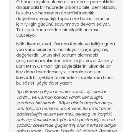
O hangi koşulda olursa olsun, demir parmaklıklar
arkasındaki bir hücrede alıkonsa bile, demokrasiyi,
hukuku ve hepsinden önemlisi insanlık
değerlerini, yaşadığı toplum ve bütün insanlar
için iyiliğin gücünü savunmaya devam ediyor.
Tek kişilik hücresinden bir bilgelik anlatısı
yükseliyor.
İyilik diyoruz, evet, Osman Kavala ve iyiliğin gücü,
yan yana birbirini tamamlayan iç içe geçmiş
değerlerdir. Onun sivil toplum alanındaki
çalışmalarını yakından bilen İngiliz yazar Antony
Barnett’in Osman için söylediklerini Silivri’de bir
kez daha tekrarlamalıyız. Herhalde onu en
kuvvetli bir şekilde tasvir eden ifadelerden biridir
bu sözler. Şöyle diyor yazar:
“İyi olmaya çalışan insanlar vardır… İyi olanlar
vardır… Ve Osman Kavala vardır, kendi ligini
yaratmış biri olarak... Böyle birinin hayatta oluşu,
onu tanıyan herkese umut verir. Bu umut onun
adaletsizliğin acısını yenmek, diyalog ve karşılıklı
anlayışı desteklemek yönünde gösterdiği cömert
çabalar sayesinde güçlenmiş olan herkese dalga
dalga uzanır… Osman Kavala, iyi, cömert, özenli ve