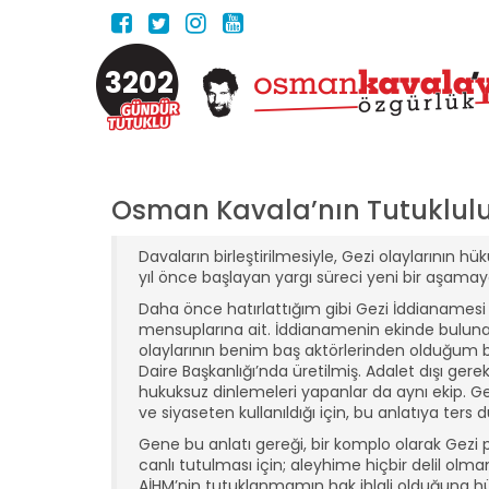
3202
Osman Kavala’nın Tutukluluğ
Davaların birleştirilmesiyle, Gezi olaylarının
yıl önce başlayan yargı süreci yeni bir aşamay
Daha önce hatırlattığım gibi Gezi İddianamesi
mensuplarına ait. İddianamenin ekinde bulunan 1
olaylarının benim baş aktörlerinden olduğum 
Daire Başkanlığı’nda üretilmiş. Adalet dışı gere
hukuksuz dinlemeleri yapanlar da aynı ekip. G
ve siyaseten kullanıldığı için, bu anlatıya ters
Gene bu anlatı gereği, bir komplo olarak Gezi p
canlı tutulması için; aleyhime hiçbir delil 
AİHM’nin tutuklanmamın hak ihlali olduğuna 