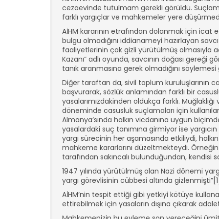
cezaevinde tutulmam gerekli görüldü. Suçlamal
farklı yargıçlar ve mahkemeler yere düşürmede
AİHM kararının etrafından dolanmak için icat ed
bulgu olmadığını iddianameyi hazırlayan savcı d
faaliyetlerinin çok gizli yürütülmüş olmasıyla 
Kazanı” adlı oyunda, savcının doğası gereği gö
tanık aranmasına gerek olmadığını söylemesi g
Diğer taraftan da, sivil toplum kuruluşlarının ca
başvurarak, sözlük anlamından farklı bir casus
yasalarımızdakinden oldukça farklı. Muğlaklı
döneminde casusluk suçlamaları için kullanıla
Almanya’sında halkın vicdanına uygun biçimde 
yasalardaki suç tanımına girmiyor ise yargıcın g
yargı sürecinin her aşamasında etkiliydi, halkı
mahkeme kararlarını düzeltmekteydi. Örneğin Na
tarafından sakıncalı bulunduğundan, kendisi
1947 yılında yürütülmüş olan Nazi dönemi yargıç
yargı görevlisinin cübbesi altında gizlenmişti”[1
AİHM’nin tespit ettiği gibi yetkiyi kötüye ku
ettirebilmek için yasaların dışına çıkarak ada
Mahkemenizin bu eyleme son vereceğini ümit