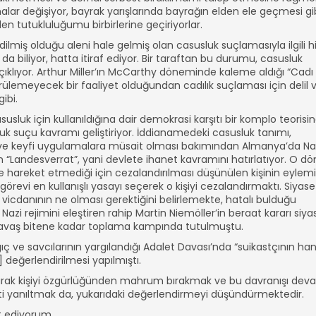
ar değişiyor, bayrak yarışlarında bayrağın elden ele geçmesi gi
n tutukluluğumu birbirlerine geçiriyorlar.
ilmiş olduğu aleni hale gelmiş olan casusluk suçlamasıyla ilgili h
a biliyor, hatta itiraf ediyor. Bir taraftan bu durumu, casusluk
açıklıyor. Arthur Miller’ın McCarthy döneminde kaleme aldığı “Cadı
rülemeyecek bir faaliyet olduğundan cadılık suçlaması için delil 
ibi.
susluk için kullanıldığına dair demokrasi karşıtı bir komplo teorisi
luk suçu kavramı geliştiriyor. İddianamedeki casusluk tanımı,
ğı ve keyfi uygulamalara müsait olması bakımından Almanya’da Na
n “Landesverrat”, yani devlete ihanet kavramını hatırlatıyor. O 
hareket etmediği için cezalandırılması düşünülen kişinin eylemi
örevi en kullanışlı yasayı seçerek o kişiyi cezalandırmaktı. Siyase
n vicdanının ne olması gerektiğini belirlemekte, hatalı bulduğu
zi rejimini eleştiren rahip Martin Niemöller’in beraat kararı siya
 savaş bitene kadar toplama kampında tutulmuştu.
 ve savcılarının yargılandığı Adalet Davası’nda “suikastçının han
] değerlendirilmesi yapılmıştı.
llanarak kişiyi özgürlüğünden mahrum bırakmak ve bu davranışı de
leti yanıltmak da, yukarıdaki değerlendirmeyi düşündürmektedir.
 ediyorum.