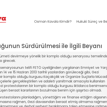
Osman Kavala Kimdir?
Hukuki Süreç ve Be
unun Sürdürülmesi ile İlgili Beyanı
 hükümeti devirmeye yönelik bir komplo olduğu senaryosu temelinde
a girecek.
 senaryosunun telifi FETÖ üyeliğinden yargılanan Emniyet ve Yarg
4 ve 15 Haziran 2013 tarihli yazılardan görüleceği gibi, Gezi
bir komplo olduğu kurgusu Kaçakçılık ve Organize Suçlarla Mücad
kçelerle gerçekleştirilen ve adaleti yanıltmak amacıyla kullanılan
ezi protestolarının bir komplo olduğu kurgusu iktidarca benimsend
 düşen beraat kararlarının bozulması benim için şaşırtıcı olmadı.
rotestolarını planladığım, yönettiğim ve finanse ettiğim algısının
olmamasına rağmen, Gezi davasından beraat etmiş olmama rağmen
hükmetmesi ve derhal serbest bırakılmamı talep etmesine rağme