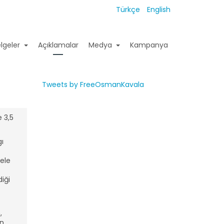
Türkçe
English
lgeler
Açıklamalar
Medya
Kampanya
Tweets by FreeOsmanKavala
 3,5
ı
ele
iği
,
n,