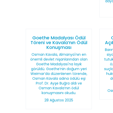
daya
Goethe Madalyası Ödül
Töreni ve Kavala’nın Ödül
Açı
Konuşması
Barı
Osman Kavala, Almanya'nın en
siy
önemli devlet nişanlarından olan
tutu
Goethe Madalyası'na layık
ö
görüldü. Goethe’nin doğum yeri
suçl
Weimar’da düzenlenen törende,
huku
Osman Kavala adına ödülü eşi
d
Prof. Dr. Ayşe Buğra aldı ve
Osman Kavala’nın ödül
Os
konuşmasını okudu.
28 Ağustos 2025