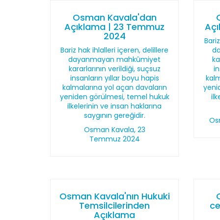
Osman Kavala'dan
Açıklama | 23 Temmuz
Açı
2024
Bariz
Bariz hak ihlalleri içeren, delillere
d
dayanmayan mahkûmiyet
ka
kararlarının verildiği, suçsuz
i
insanların yıllar boyu hapis
kalm
kalmalarına yol açan davaların
yeni
yeniden görülmesi, temel hukuk
il
ilkelerinin ve insan haklarına
saygının gereğidir.
Os
Osman Kavala, 23
Temmuz 2024
Osman Kavala'nın Hukuki
Temsilcilerinden
ce
Açıklama