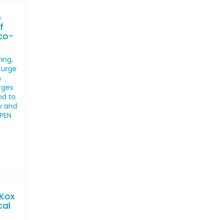
o
f
co-
ing,
 urge
h
arges
nd to
y and
 PEN
 Kox
cal