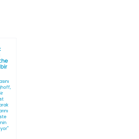
:
ı
the
bir
sını
hoff,
ir
st
larak
arını
iste
nin
ıyor"