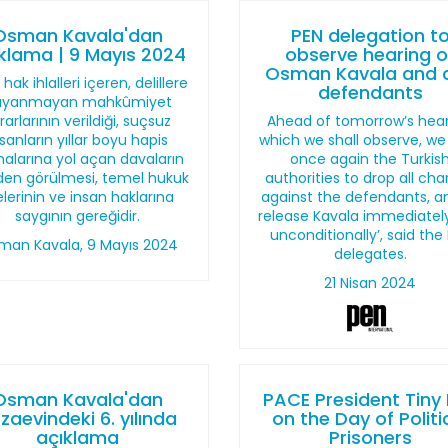
Osman Kavala'dan
PEN delegation t
klama | 9 Mayıs 2024
observe hearing o
Osman Kavala and 
 hak ihlalleri içeren, delillere
defendants
ayanmayan mahkûmiyet
rarlarının verildiği, suçsuz
Ahead of tomorrow’s hear
nsanların yıllar boyu hapis
which we shall observe, we
alarına yol açan davaların
once again the Turkis
den görülmesi, temel hukuk
authorities to drop all ch
kelerinin ve insan haklarına
against the defendants, a
saygının gereğidir.
release Kavala immediatel
unconditionally’, said the
man Kavala, 9 Mayıs 2024
delegates.
21 Nisan 2024
Osman Kavala'dan
PACE President Tiny
zaevindeki 6. yılında
on the Day of Politi
açıklama
Prisoners