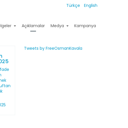
Türkçe
English
lgeler
Açıklamalar
Medya
Kampanya
Tweets by FreeOsmanKavala
n
2025
ifade
n
mek
ruftan
uk
025