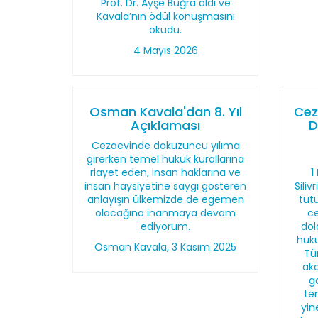
Prof. Dr. Ayşe Buğra aldı ve
Kavala’nın ödül konuşmasını
okudu.
4 Mayıs 2026
Osman Kavala'dan 8. Yıl
Cez
Açıklaması
D
Cezaevinde dokuzuncu yılıma
girerken temel hukuk kurallarına
riayet eden, insan haklarına ve
1
insan haysiyetine saygı gösteren
Sili
anlayışın ülkemizde de egemen
tut
olacağına inanmaya devam
ce
ediyorum.
dol
huk
Osman Kavala, 3 Kasım 2025
Tü
aka
g
tem
yin