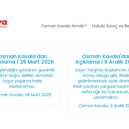
Osman Kavala Kimdir?
Hukuki Süreç ve Be
Osman Kavala'dan
Osman Kavala'da
klama | 26 Mart 2026
Açıklama | 9 Aralık 
şlendiğini gösteren güvenilir
Sayın Yargıtay Başkanı’nın 
likte doğru deliller olmadan
etmiş olduğu gibi, ihlali
özgür yaşama hakkı
giderilmesinde ayak dire
kısıtlanamaz.
ihlali yaratan yargısal tasar
daha ağır bir hukuksuzl
man Kavala, 26 Mart 2026
yaratmakta.
Osman Kavala, 9 Aralık 2