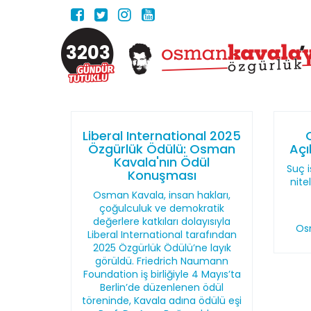
3203
Liberal International 2025
Özgürlük Ödülü: Osman
Açı
Kavala'nın Ödül
Suç i
Konuşması
nite
Osman Kavala, insan hakları,
çoğulculuk ve demokratik
değerlere katkıları dolayısıyla
Os
Liberal International tarafından
2025 Özgürlük Ödülü’ne layık
görüldü. Friedrich Naumann
Foundation iş birliğiyle 4 Mayıs’ta
Berlin’de düzenlenen ödül
töreninde, Kavala adına ödülü eşi