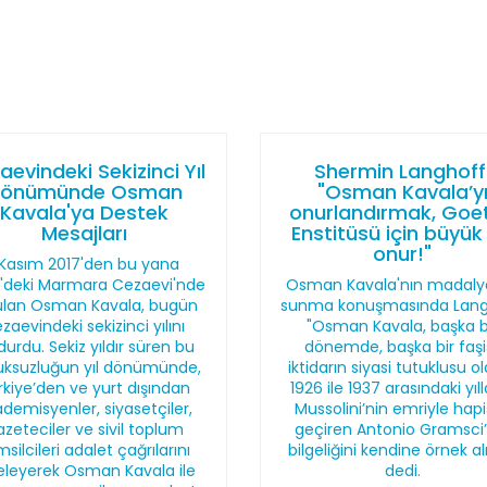
aevindeki Sekizinci Yıl
Shermin Langhoff
önümünde Osman
"Osman Kavala’y
Kavala'ya Destek
onurlandırmak, Goe
Mesajları
Enstitüsü için büyük 
onur!"
 Kasım 2017'den bu yana
vri'deki Marmara Cezaevi'nde
Osman Kavala'nın madalya
ulan Osman Kavala, bugün
sunma konuşmasında Lang
zaevindeki sekizinci yılını
"Osman Kavala, başka b
durdu. Sekiz yıldır süren bu
dönemde, başka bir faşi
uksuzluğun yıl dönümünde,
iktidarın siyasi tutuklusu o
rkiye’den ve yurt dışından
1926 ile 1937 arasındaki yıll
demisyenler, siyasetçiler,
Mussolini’nin emriyle hap
azeteciler ve sivil toplum
geçiren Antonio Gramsci’
silcileri adalet çağrılarını
bilgeliğini kendine örnek al
eleyerek Osman Kavala ile
dedi.