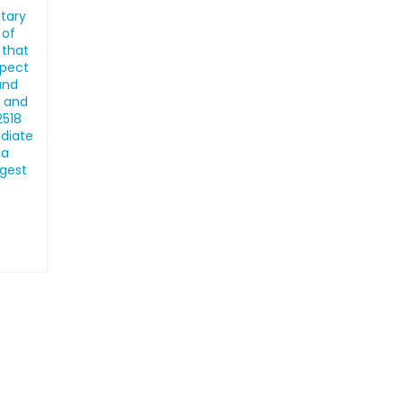
ntary
 of
 that
spect
and
, and
2518
ediate
la
ngest