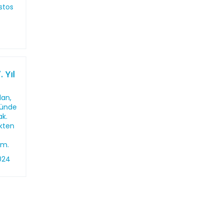
stos
 Yıl
lan,
nünde
ak.
kten
um.
024