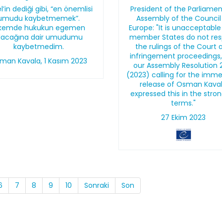
l’in dediği gibi, “en önemlisi
President of the Parliame
umudu kaybetmemek”.
Assembly of the Council
lkemde hukukun egemen
Europe: "It is unacceptable
lacağına dair umudumu
member States do not re
kaybetmedim.
the rulings of the Court 
infringement proceedings
man Kavala, 1 Kasım 2023
our Assembly Resolution 
(2023) calling for the imm
release of Osman Kava
expressed this in the stro
terms."
27 Ekim 2023
6
7
8
9
10
Sonraki
Son