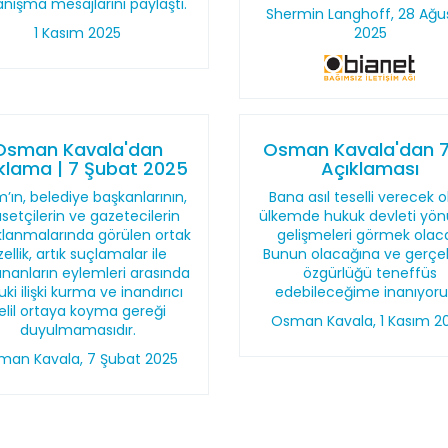
nışma mesajlarını paylaştı.
Shermin Langhoff, 28 Ağu
1 Kasım 2025
2025
Osman Kavala'dan
Osman Kavala'dan 7.
klama | 7 Şubat 2025
Açıklaması
m’ın, belediye başkanlarının,
Bana asıl teselli verecek o
asetçilerin ve gazetecilerin
ülkemde hukuk devleti yö
klanmalarında görülen ortak
gelişmeleri görmek olac
zellik, artık suçlamalar ile
Bunun olacağına ve gerçe
ananların eylemleri arasında
özgürlüğü teneffüs
ki ilişki kurma ve inandırıcı
edebileceğime inanıyor
elil ortaya koyma gereği
Osman Kavala, 1 Kasım 2
duyulmamasıdır.
man Kavala, 7 Şubat 2025