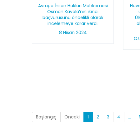
Avrupa İnsan Hakları Mahkemesi
Have
Osman Kavala’nın ikinci
başvurusunu öncelikli olarak
Ü
incelemeye karar verdi.
o
8 Nisan 2024
Os
Başlangıç
Önceki
1
2
3
4
...