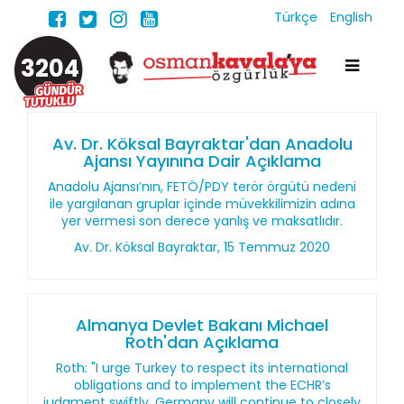
Türkçe
English
3204
Av. Dr. Köksal Bayraktar'dan Anadolu
Ajansı Yayınına Dair Açıklama
Anadolu Ajansı’nın, FETÖ/PDY terör örgütü nedeni
ile yargılanan gruplar içinde müvekkilimizin adına
yer vermesi son derece yanlış ve maksatlıdır.
Av. Dr. Köksal Bayraktar, 15 Temmuz 2020
Almanya Devlet Bakanı Michael
Roth'dan Açıklama
Roth: "I urge Turkey to respect its international
obligations and to implement the ECHR’s
judgment swiftly. Germany will continue to closely