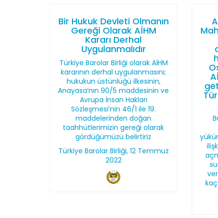
Bir Hukuk Devleti Olmanın
A
Gereği Olarak AİHM
Mah
Kararı Derhal
Uygulanmalıdır
Türkiye Barolar Birliği olarak AİHM
Os
kararının derhal uygulanmasını;
A
hukukun üstünlüğü ilkesinin,
get
Anayasa’nın 90/5 maddesinin ve
Tür
Avrupa İnsan Hakları
Sözleşmesi’nin 46/1 ile 19.
maddelerinden doğan
B
taahhütlerimizin gereği olarak
gördüğümüzü belirtiriz
yüküm
ili
Türkiye Barolar Birliği, 12 Temmuz
açm
2022
su
ver
kaç