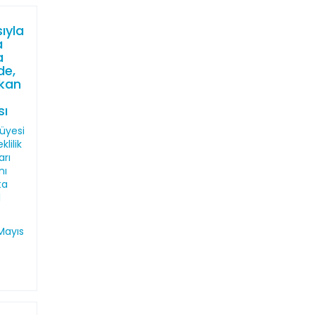
ıyla
a
a
de,
şkan
sı
 üyesi
klilik
arı
nı
ta
l
Mayıs