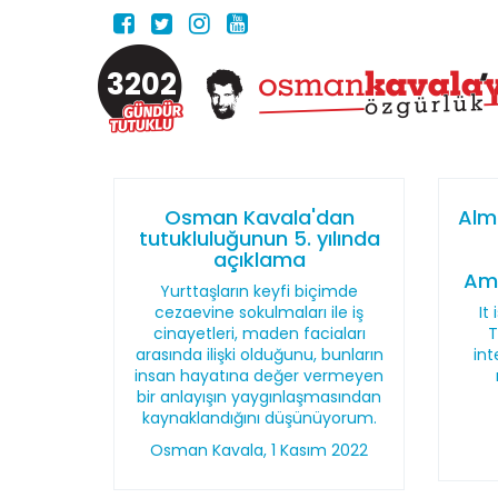
3202
Osman Kavala'dan
Alm
tutukluluğunun 5. yılında
açıklama
Amt
Yurttaşların keyfi biçimde
cezaevine sokulmaları ile iş
It
cinayetleri, maden faciaları
T
arasında ilişki olduğunu, bunların
int
insan hayatına değer vermeyen
bir anlayışın yaygınlaşmasından
kaynaklandığını düşünüyorum.
Osman Kavala, 1 Kasım 2022