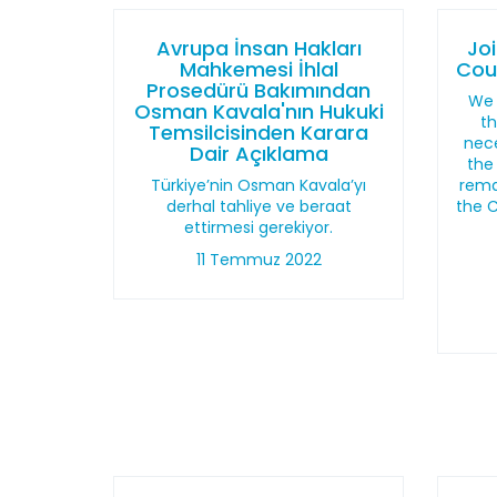
Avrupa İnsan Hakları
Jo
Mahkemesi İhlal
Coun
Prosedürü Bakımından
We 
Osman Kavala'nın Hukuki
th
Temsilcisinden Karara
nec
Dair Açıklama
the
Türkiye’nin Osman Kavala’yı
rema
derhal tahliye ve beraat
the C
ettirmesi gerekiyor.
11 Temmuz 2022