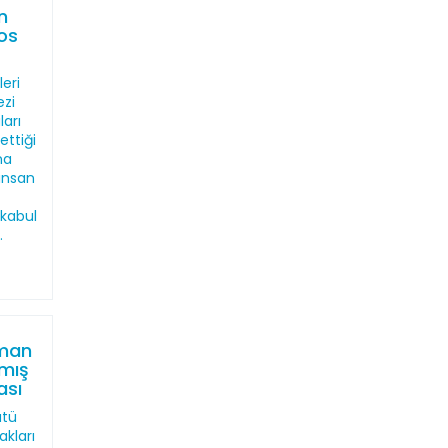
n
os
eri
ezi
ları
ettiği
na
 insan
kabul
.
man
lmış
ası
ütü
akları