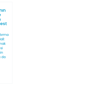
nın
e
n
best
ştırma
all:
pmak
si
in
a da