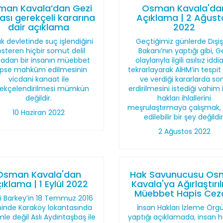
man Kavala’dan Gezi
Osman Kavala'da
ası gerekçeli kararına
Açıklama | 2 Ağust
dair açıklama
2022
k devletinde suç işlendiğini
Geçtiğimiz günlerde Dışişl
steren hiçbir somut delil
Bakanı’nın yaptığı gibi, G
adan bir insanın müebbet
olaylarıyla ilgili asılsız iddia
pse mahkûm edilmesinin
tekrarlayarak AİHM’in tespit 
vicdani kanaat ile
ve verdiği kararlarda so
ekçelendirilmesi mümkün
erdirilmesini istediği vahim
değildir.
hakları ihlallerini
meşrulaştırmaya çalışmak, 
10 Haziran 2022
edilebilir bir şey değildir
2 Ağustos 2022
Osman Kavala'dan
Hak Savunucusu Os
ıklama | 1 Eylül 2022
Kavala'ya Ağırlaştırı
Müebbet Hapis Cez
i Barkey’in 18 Temmuz 2016
hinde Karaköy lokantasında
İnsan Hakları İzleme Örg
le değil Aslı Aydıntaşbaş ile
yaptığı açıklamada, insan h