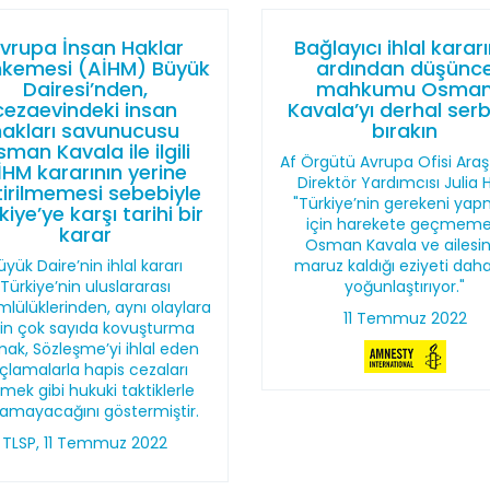
vrupa İnsan Haklar
Bağlayıcı ihlal kararı
kemesi (AİHM) Büyük
ardından düşünc
Dairesi’nden,
mahkumu Osma
cezaevindeki insan
Kavala’yı derhal ser
hakları savunucusu
bırakın
man Kavala ile ilgili
Af Örgütü Avrupa Ofisi Ara
İHM kararının yerine
Direktör Yardımcısı Julia H
irilmemesi sebebiyle
"Türkiye’nin gerekeni ya
kiye’ye karşı tarihi bir
için harekete geçmeme
karar
Osman Kavala ve ailesin
üyük Daire’nin ihlal kararı
maruz kaldığı eziyeti dah
Türkiye’nin uluslararası
yoğunlaştırıyor."
lülüklerinden, aynı olaylara
11 Temmuz 2022
şkin çok sayıda kovuşturma
ak, Sözleşme’yi ihlal eden
çlamalarla hapis cezaları
mek gibi hukuki taktiklerle
amayacağını göstermiştir.
TLSP, 11 Temmuz 2022