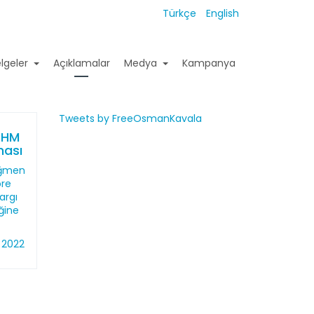
Türkçe
English
lgeler
Açıklamalar
Medya
Kampanya
Tweets by FreeOsmanKavala
İHM
ması
ağmen
öre
argı
ğine
 2022