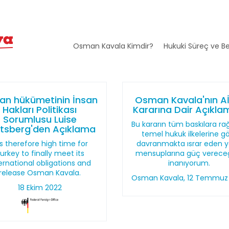
Osman Kavala Kimdir?
Hukuki Süreç ve Be
an hükümetinin İnsan
Osman Kavala'nın A
Hakları Politikası
Kararına Dair Açıkla
Sorumlusu Luise
Bu kararın tüm baskılara r
sberg'den Açıklama
temel hukuk ilkelerine g
 is therefore high time for
davranmakta ısrar eden y
urkey to finally meet its
mensuplarına güç verece
ernational obligations and
inanıyorum.
release Osman Kavala.
Osman Kavala, 12 Temmuz
18 Ekim 2022