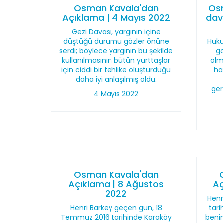
Osman Kavala'dan
Os
Açıklama | 4 Mayıs 2022
dav
Gezi Davası, yargının içine
düştüğü durumu gözler önüne
Huku
serdi; böylece yargının bu şekilde
gö
kullanılmasının bütün yurttaşlar
olm
için ciddi bir tehlike oluşturduğu
ha
daha iyi anlaşılmış oldu.
ger
4 Mayıs 2022
Osman Kavala'dan
Açıklama | 8 Ağustos
Aç
2022
Henr
Henri Barkey geçen gün, 18
tari
Temmuz 2016 tarihinde Karaköy
benim